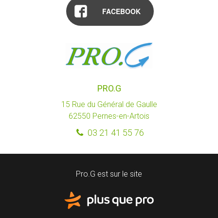
FACEBOOK
PRO.G
15 Rue du Général de Gaulle
62550
Pernes-en-Artois
03 21 41 55 76
Pro.G est sur le site