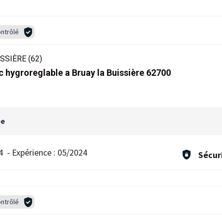
ntrôlé
SSIÈRE (62)
c hygroreglable a Bruay la Buissière 62700
ée
4
-
Expérience :
05/2024
Sécur
ntrôlé