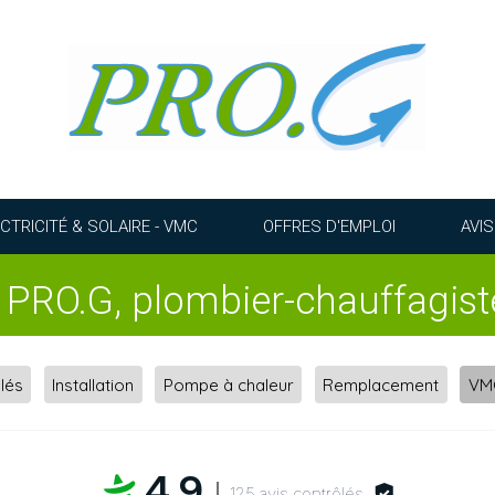
CTRICITÉ & SOLAIRE - VMC
OFFRES D'EMPLOI
AVI
e PRO.G, plombier-chauffagis
lés
Installation
Pompe à chaleur
Remplacement
VM
4,9
125 avis contrôlés