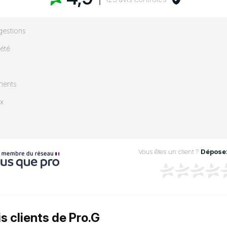
gestions
iété
ments
ix
Vous êtes un client ?
Déposez
s clients de Pro.G