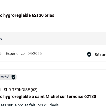
mc hygroreglable 62130 brias
ée
5
-
Expérience :
04/2025
Sécur
ntrôlé
L-SUR-TERNOISE (62)
c hygroreglable a saint Michel sur ternoise 62130
 sur le projet fait lors du devis.