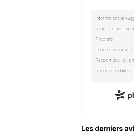
Informations et sug
Réactivité de la soc
Propreté
Tenue des engage
Rapport qualité / pr
Recommandation
Les derniers avi