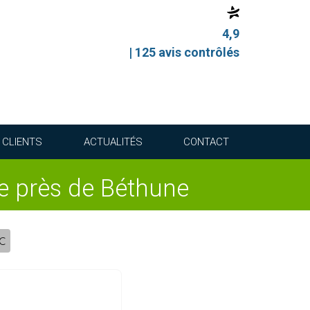
4,9
| 125 avis contrôlés
S CLIENTS
ACTUALITÉS
CONTACT
te près de Béthune
C