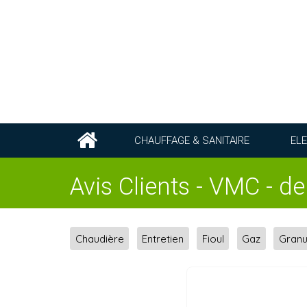
CHAUFFAGE & SANITAIRE
ELE
Avis Clients - VMC - d
Chaudière
Entretien
Fioul
Gaz
Granu