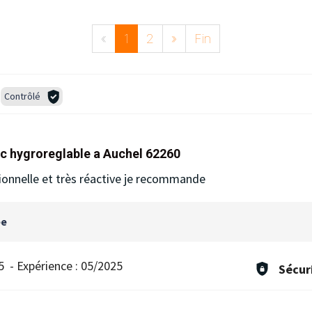
«
1
2
»
Fin
Contrôlé
mc hygroreglable a Auchel 62260
ionnelle et très réactive je recommande
ée
5
-
Expérience :
05/2025
Sécur